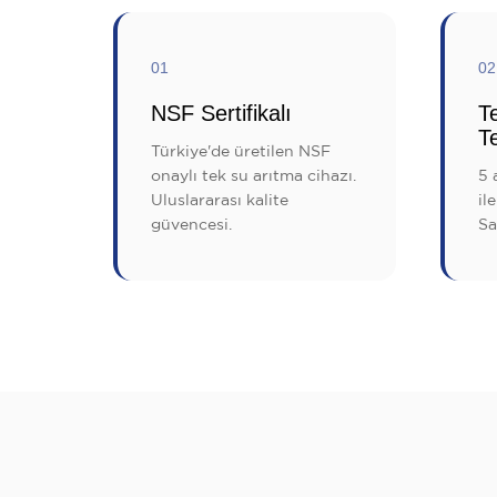
01
02
NSF Sertifikalı
T
Te
Türkiye'de üretilen NSF
onaylı tek su arıtma cihazı.
5 
Uluslararası kalite
il
güvencesi.
Sa