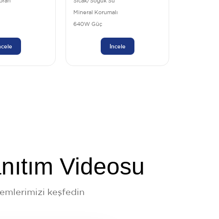
bran
Sıcak/Soğuk Su
Mineral Korumalı
640W Güç
ncele
İncele
anıtım Videosu
stemlerimizi keşfedin