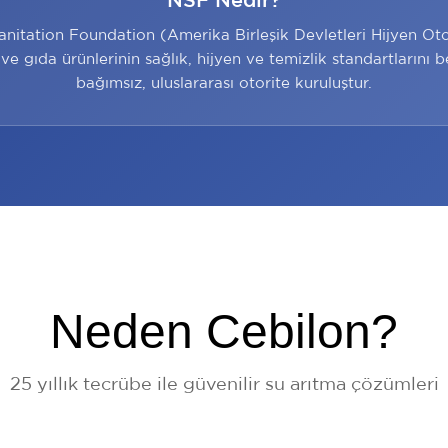
anitation Foundation (Amerika Birleşik Devletleri Hijyen Otor
u ve gıda ürünlerinin sağlık, hijyen ve temizlik standartlarını b
bağımsız, uluslararası otorite kuruluştur.
Neden Cebilon?
25 yıllık tecrübe ile güvenilir su arıtma çözümleri