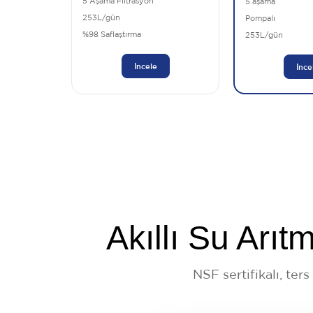
5 Aşama Filtrasyon
5 aşama
253L/gün
Pompalı
%98 Saflaştırma
253L/gün
İncele
İnce
Akıllı Su Arı
NSF sertifikalı, ter