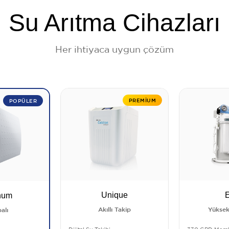
Su Arıtma Cihazları
Her ihtiyaca uygun çözüm
PREMIUM
POPÜLER
Unique
E
num
Akıllı Takip
Yüksek
alı