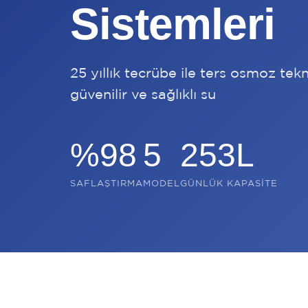
Sistemleri
25 yıllık tecrübe ile ters osmoz tekn
güvenilir ve sağlıklı su
%98
5
253L
SAFLAŞTIRMA
MODEL
GÜNLÜK KAPASITE