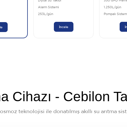
Dijital Su Takibi
330 GPD Mem
Alarm Sistemi
1.250L/gün
253L/gün
Pompalı Sistem
İncele
İ
le
tma Cihazı - Cebilon T
s osmoz teknolojisi ile donatılmış akıllı su arıtma si