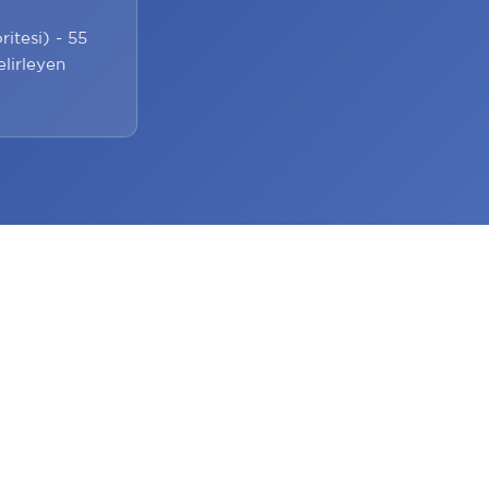
itesi) - 55
elirleyen