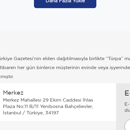
Daha Fazla Yükle
ürkiye Gazetesi’nin elden dağıtılmasıyla birlikte “Türpa” 
itibaren her gün binlerce müşterinin evinde veya işyerinde
mıştır.
Merkez
E
Merkez Mahallesi 29 Ekim Caddesi İhlas
E-
Plaza No:11 B/11 Yenibosna Bahçelievler,
du
İstanbul / Türkiye, 34197